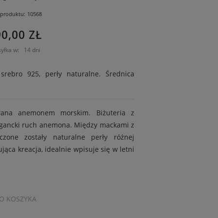
produktu:
10568
90,00 ZŁ
yłka w:
14 dni
 srebro 925, perły naturalne. Średnica
wana anemonem morskim. Biżuteria z
legancki ruch anemona. Między mackami z
zone zostały naturalne perły różnej
ująca kreacja, idealnie wpisuje się w letni
O KOSZYKA