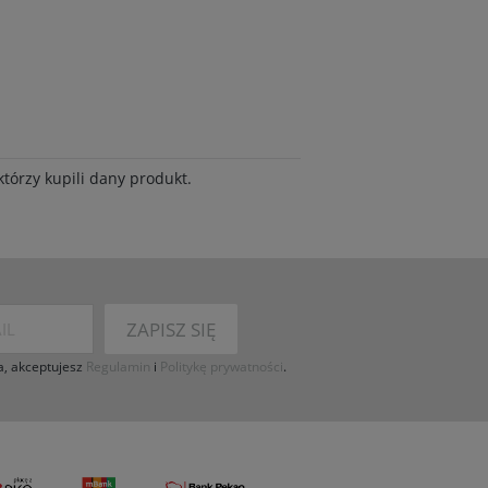
tórzy kupili dany produkt.
ZAPISZ SIĘ
a, akceptujesz
Regulamin
i
Politykę prywatności
.