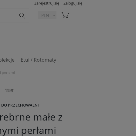
Zarejestruj się
Zaloguj się
olekcje
Etui / Rotomaty
i perłami
 DO PRZECHOWALNI
srebrne małe z
nymi perłami