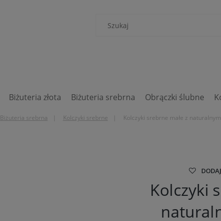
Biżuteria złota
Biżuteria srebrna
Obrączki ślubne
K
Biżuteria srebrna
Kolczyki srebrne
Kolczyki srebrne małe z naturalnym
DODAJ
Kolczyki 
natural