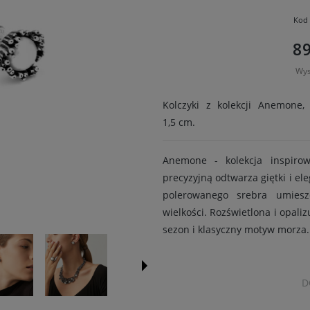
Kod 
8
Wys
Kolczyki z kolekcji Anemone,
1,5 cm.
Anemone - kolekcja inspiro
precyzyjną odtwarza giętki i e
polerowanego srebra umieszc
wielkości. Rozświetlona i opaliz
sezon i klasyczny motyw morza.
D