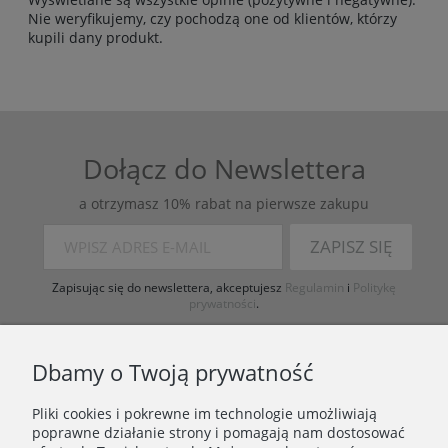
Nie weryfikujemy, czy pochodzą one od klientów, którzy
kupili dany produkt.
Dołącz do Newslettera
a otrzymasz 10% rabat na pierwsze zakupu
ZAPISZ SIĘ
Zapisując się do newslettera, akceptujesz
Regulamin
i
Politykę
prywatności
.
Dbamy o Twoją prywatność
Pliki cookies i pokrewne im technologie umożliwiają
poprawne działanie strony i pomagają nam dostosować