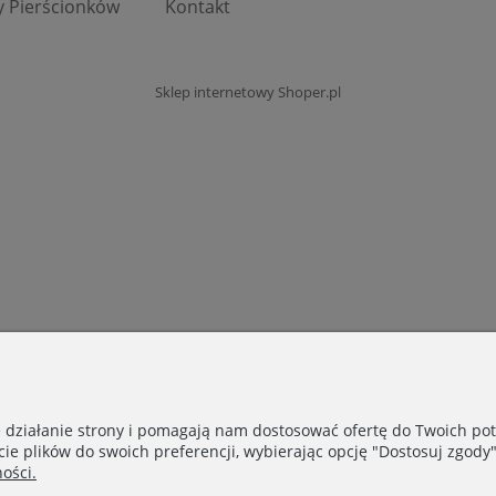
y Pierścionków
Kontakt
Sklep internetowy Shoper.pl
e działanie strony i pomagają nam dostosować ofertę do Twoich p
cie plików do swoich preferencji, wybierając opcję "Dostosuj zgody"
ości.