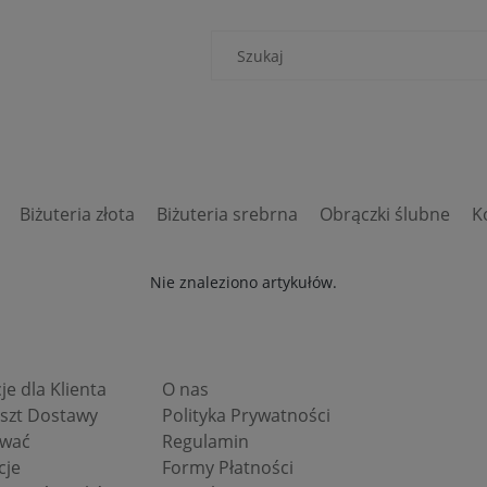
Biżuteria złota
Biżuteria srebrna
Obrączki ślubne
K
Nie znaleziono artykułów.
je dla Klienta
O nas
oszt Dostawy
Polityka Prywatności
ować
Regulamin
cje
Formy Płatności