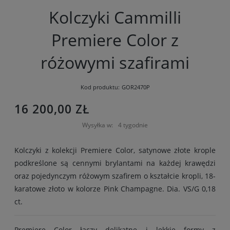
Kolczyki Cammilli
Premiere Color z
różowymi szafirami
Kod produktu:
GOR2470P
16 200,00 ZŁ
Wysyłka w:
4 tygodnie
Kolczyki z kolekcji Premiere Color, satynowe złote krople
podkreślone są cennymi brylantami na każdej krawędzi
oraz pojedynczym różowym szafirem o kształcie kropli, 18-
karatowe złoto w kolorze Pink Champagne. Dia. VS/G 0,18
ct.
Premiere Color łączy delikatne i lekkie formy z