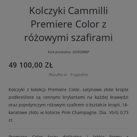
Kolczyki Cammilli
Premiere Color z
różowymi szafirami
Kod produktu:
GOR2086P
49 100,00 ZŁ
Wysyłka w:
4 tygodnie
Kolczyki z kolekcji Premiere Color, satynowe złote krople
podkreślone są cennymi brylantami na każdej krawędzi
oraz pojedynczym różowym szafirem o kształcie kropli, 18-
karatowe złoto w kolorze Pink Champagne. Dia. VS/G 0,73
ct.
Premiere Color łączy delikatne i lekkie formy z