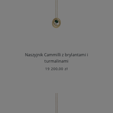
Naszyjnik Cammilli z brylantami i
turmalinami
19 200,00 zł