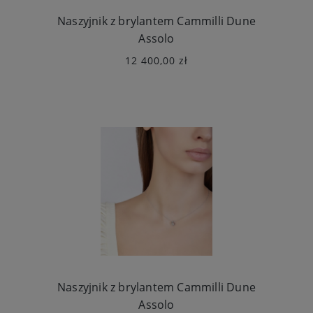
Naszyjnik z brylantem Cammilli Dune
Assolo
12 400,00 zł
Naszyjnik z brylantem Cammilli Dune
Assolo