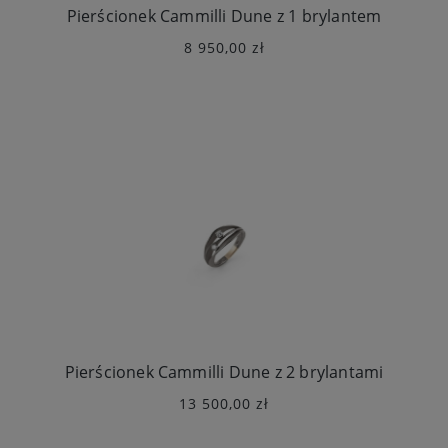
Pierścionek Cammilli Dune z 1 brylantem
8 950,00 zł
Pierścionek Cammilli Dune z 2 brylantami
13 500,00 zł