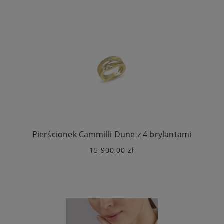
Pierścionek Cammilli Dune z 4 brylantami
15 900,00 zł