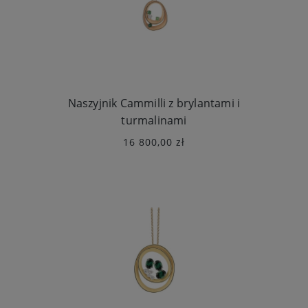
Naszyjnik Cammilli z brylantami i
turmalinami
16 800,00 zł