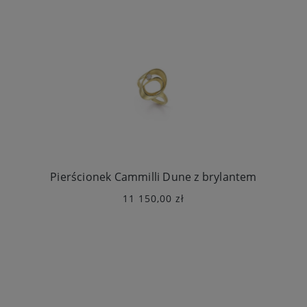
Pierścionek Cammilli Dune z brylantem
11 150,00 zł