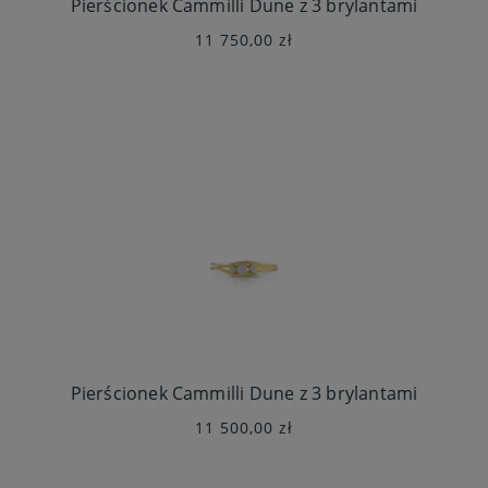
Pierścionek Cammilli Dune z 3 brylantami
11 750,00 zł
Pierścionek Cammilli Dune z 3 brylantami
11 500,00 zł