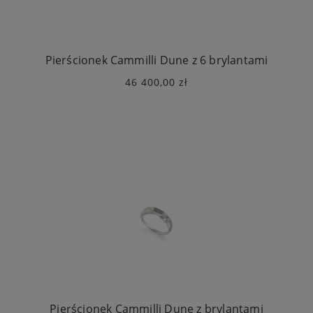
Pierścionek Cammilli Dune z 6 brylantami
46 400,00 zł
Pierścionek Cammilli Dune z brylantami