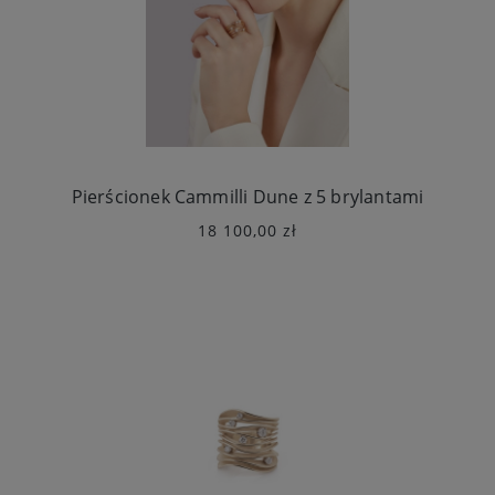
Pierścionek Cammilli Dune z 5 brylantami
18 100,00 zł