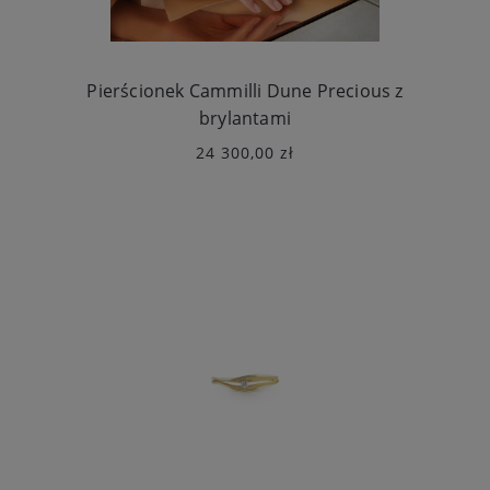
Pierścionek Cammilli Dune Precious z
brylantami
24 300,00 zł