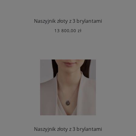
Naszyjnik złoty z 3 brylantami
13 800,00 zł
Naszyjnik złoty z 3 brylantami