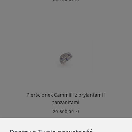
Pierścionek Cammilli z brylantami i
tanzanitami
20 600,00 zł