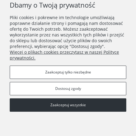
Dbamy o Twoją prywatność
Pliki cookies i pokrewne im technologie umożliwiają
poprawne działanie strony i pomagają nam dostosować
ofertę do Twoich potrzeb. Możesz zaakceptować
wykorzystanie przez nas wszystkich tych plików i przejść
ZAKUPY
do sklepu lub dostosować użycie plików do swoich
preferencji, wybierając opcję "Dostosuj zgody".
Więcej o plikach cookies przeczytasz w naszej Polityce
PORADNIK
prywatności.
INFORMACJE
Zaakceptuj tylko niezbędne
Dostosuj zgody
Zaakceptuj wszystkie
Copyright © 2021 Wielocha
Pokaż pełną wersję strony
Sklep internetowy Shoper.pl