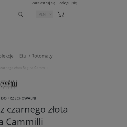
Zarejestruj się
Zaloguj się
olekcje
Etui / Rotomaty
czarnego złota Regina Cammilli
 DO PRZECHOWALNI
 z czarnego złota
a Cammilli