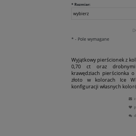
*
Rozmiar:
D
*
- Pole wymagane
Wyjątkowy pierścionek z kol
0,70 ct oraz drobnym
krawędziach pierścionka o 
złoto w kolorach Ice Wh
konfiguracji własnych kolor
z
p
d