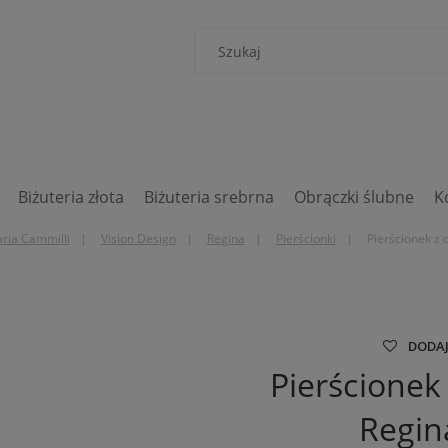
Biżuteria złota
Biżuteria srebrna
Obrączki ślubne
K
ia Cammilli
Vision Design
Regina
Pierścionki
Pierścionek z 
DODAJ
Pierścionek
Regin