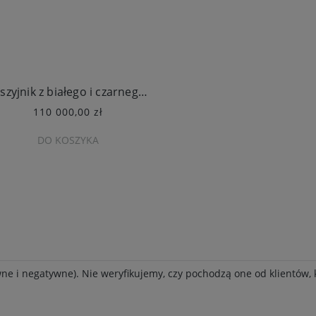
Naszyjnik z białego i czarnego złota Regina Cammilli
110 000,00 zł
DO KOSZYKA
ne i negatywne). Nie weryfikujemy, czy pochodzą one od klientów, k