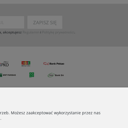
ZAPISZ SIĘ
a, akceptujesz
Regulamin
i
Politykę prywatności
.
otrzeb. Możesz zaakceptować wykorzystanie przez nas
.