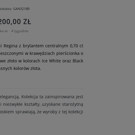
oduktu:
GAN3218B
200,00 ZŁ
ka w:
4 tygodnie
ji Regina z brylantem centralnym 0,70 ct
eszczonymi w krawędziach pierścionka o
owe złoto w kolorach Ice White oraz Black
asnych kolorów złota.
elegancją. Kolekcja ta zainspirowana jest
i niezwykłe kształty, uzyskane starożytną
skiem sprawiają, że wyroby z tej kolekcji