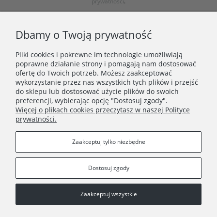
prywatności
.
Dbamy o Twoją prywatność
Pliki cookies i pokrewne im technologie umożliwiają
poprawne działanie strony i pomagają nam dostosować
ofertę do Twoich potrzeb. Możesz zaakceptować
wykorzystanie przez nas wszystkich tych plików i przejść
ZAKUPY
do sklepu lub dostosować użycie plików do swoich
preferencji, wybierając opcję "Dostosuj zgody".
Więcej o plikach cookies przeczytasz w naszej Polityce
PORADNIK
prywatności.
INFORMACJE
Zaakceptuj tylko niezbędne
Dostosuj zgody
Zaakceptuj wszystkie
Copyright © 2021 Wielocha