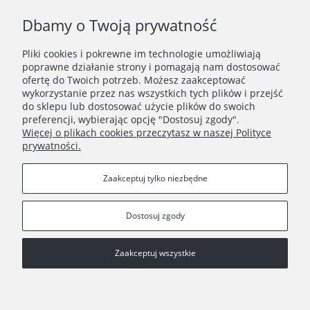
Dbamy o Twoją prywatność
Pliki cookies i pokrewne im technologie umożliwiają
poprawne działanie strony i pomagają nam dostosować
ofertę do Twoich potrzeb. Możesz zaakceptować
wykorzystanie przez nas wszystkich tych plików i przejść
ZAKUPY
do sklepu lub dostosować użycie plików do swoich
preferencji, wybierając opcję "Dostosuj zgody".
Więcej o plikach cookies przeczytasz w naszej Polityce
PORADNIK
prywatności.
INFORMACJE
Zaakceptuj tylko niezbędne
Dostosuj zgody
Zaakceptuj wszystkie
Copyright © 2021 Wielocha
Pokaż pełną wersję strony