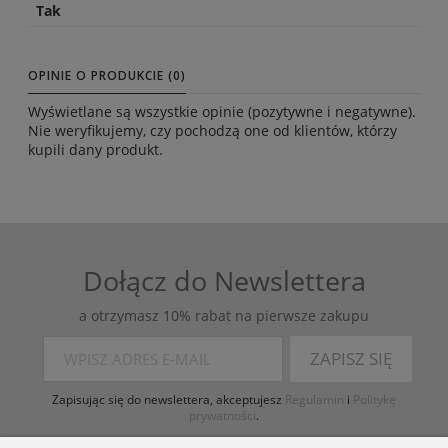
Tak
OPINIE O PRODUKCIE (0)
Wyświetlane są wszystkie opinie (pozytywne i negatywne).
Nie weryfikujemy, czy pochodzą one od klientów, którzy
kupili dany produkt.
Dołącz do Newslettera
a otrzymasz 10% rabat na pierwsze zakupu
ZAPISZ SIĘ
Zapisując się do newslettera, akceptujesz
Regulamin
i
Politykę
prywatności
.