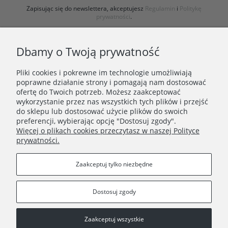
Zapisując się do newslettera, akceptujesz
Regulamin
i
Politykę
prywatności
.
Dbamy o Twoją prywatność
Pliki cookies i pokrewne im technologie umożliwiają
poprawne działanie strony i pomagają nam dostosować
ofertę do Twoich potrzeb. Możesz zaakceptować
wykorzystanie przez nas wszystkich tych plików i przejść
ZAKUPY
do sklepu lub dostosować użycie plików do swoich
preferencji, wybierając opcję "Dostosuj zgody".
Więcej o plikach cookies przeczytasz w naszej Polityce
PORADNIK
prywatności.
INFORMACJE
Zaakceptuj tylko niezbędne
Dostosuj zgody
Zaakceptuj wszystkie
Copyright © 2021 Wielocha