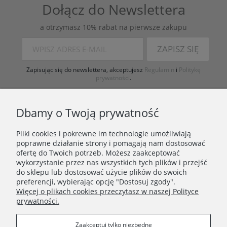
Dołącz do Newslettera
a otrzymasz 10% rabat na pierwsze zakupu
ZAPISZ SIĘ
Zapisując się do newslettera, akceptujesz
Regulamin
i
Politykę
prywatności
.
Dbamy o Twoją prywatność
Pliki cookies i pokrewne im technologie umożliwiają
poprawne działanie strony i pomagają nam dostosować
ofertę do Twoich potrzeb. Możesz zaakceptować
wykorzystanie przez nas wszystkich tych plików i przejść
ZAKUPY
do sklepu lub dostosować użycie plików do swoich
preferencji, wybierając opcję "Dostosuj zgody".
Więcej o plikach cookies przeczytasz w naszej Polityce
PORADNIK
prywatności.
INFORMACJE
Zaakceptuj tylko niezbędne