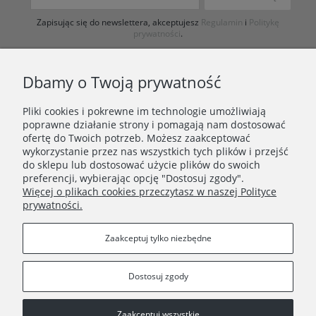
Zapisując się do newslettera, akceptujesz
Regulamin
i
Politykę
prywatności
.
Dbamy o Twoją prywatność
Pliki cookies i pokrewne im technologie umożliwiają
poprawne działanie strony i pomagają nam dostosować
ofertę do Twoich potrzeb. Możesz zaakceptować
wykorzystanie przez nas wszystkich tych plików i przejść
ZAKUPY
do sklepu lub dostosować użycie plików do swoich
preferencji, wybierając opcję "Dostosuj zgody".
Więcej o plikach cookies przeczytasz w naszej Polityce
PORADNIK
prywatności.
INFORMACJE
Zaakceptuj tylko niezbędne
Dostosuj zgody
Zaakceptuj wszystkie