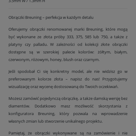
3.5mm W / 1.3mm H
Obrączki Breuning – perfekcja w każdym detalu
Oferujemy obrączki renomowanej marki Breuning, które mogą
być wykonane ze złota próby 333, 375, 585 lub 750, a także z
platyny czy palladu. W zależności od kolekcji złote obrączki
dostępne są w szerokiej palecie kolorów: żółtym, białym,
czerwonym, różowym, honey, blush oraz czarnym.
Jeśli spodobał Ci się konkretny model, ale nie widzisz go w
preferowanym kolorze złota – napisz do nas! Przygotujemy
wizualizację oraz wycenę dostosowaną do Twoich oczekiwań.
Możesz zamówić pojedynczą obrączkę, a także damską wersję bez
diamentów. Dodatkowo masz możliwość skorzystania z
konfiguratora Breuning, który pozwala na wprowadzenie
własnych zmian lub stworzenie unikalnego projektu.
Pamiętaj, że obrączki wykonywane są na zamówienie i nie