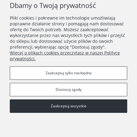
Dbamy o Twoją prywatność
Pliki cookies i pokrewne im technologie umożliwiają
poprawne działanie strony i pomagają nam dostosować
ofertę do Twoich potrzeb. Możesz zaakceptować
wykorzystanie przez nas wszystkich tych plików i przejść
ZAKUPY
do sklepu lub dostosować użycie plików do swoich
preferencji, wybierając opcję "Dostosuj zgody".
Więcej o plikach cookies przeczytasz w naszej Polityce
PORADNIK
prywatności.
INFORMACJE
Zaakceptuj tylko niezbędne
Dostosuj zgody
Zaakceptuj wszystkie
Copyright © 2021 Wielocha
Pokaż pełną wersję strony
Sklep internetowy Shoper.pl