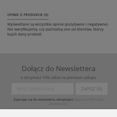
OPINIE O PRODUKCIE (0)
Wyświetlane są wszystkie opinie (pozytywne i negatywne).
Nie weryfikujemy, czy pochodzą one od klientów, którzy
kupili dany produkt.
Dołącz do Newslettera
a otrzymasz 10% rabat na pierwsze zakupu
ZAPISZ SIĘ
Zapisując się do newslettera, akceptujesz
Regulamin
i
Politykę
prywatności
.