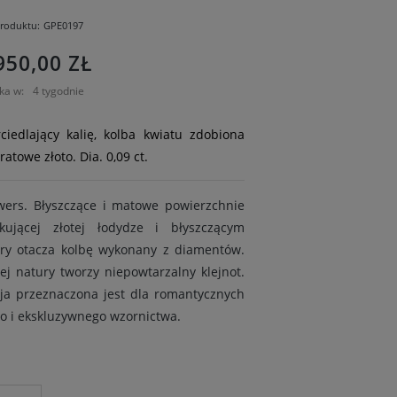
roduktu:
GPE0197
950,00 ZŁ
ka w:
4 tygodnie
ciedlający kalię, kolba kwiatu zdobiona
ratowe złoto. Dia. 0,09 ct.
owers. Błyszczące i matowe powierzchnie
ującej złotej łodydze i błyszczącym
óry otacza kolbę wykonany z diamentów.
j natury tworzy niepowtarzalny klejnot.
cja przeznaczona jest dla romantycznych
o i ekskluzywnego wzornictwa.