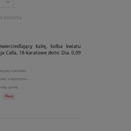
O KOSZYKA
wierciedlający kalię, kolba kwiatu
a Calla, 18-karatowe złoto. Dia. 0,09
apytaj o produkt
oleć znajomemu
odaj opinię