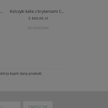
Kolczyki kalie z brylantami Cammilli Calla
Kolczyki kalie z brylantami Cammilli Calla
5 800,00 zł
16 100,00 
DO KOSZYKA
DO KOSZY
tórzy kupili dany produkt.
ZAPISZ SIĘ