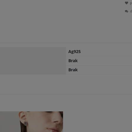
p
d
Ag925
Brak
Brak