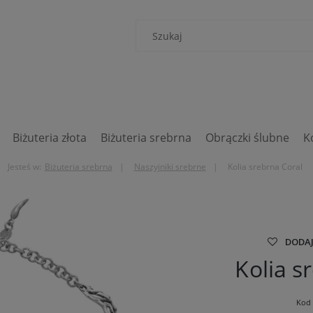
Biżuteria złota
Biżuteria srebrna
Obrączki ślubne
K
Jesteś w:
Biżuteria srebrna
Naszyjniki srebrne
Kolia srebrna Coral
DODAJ
Kolia s
Kod 