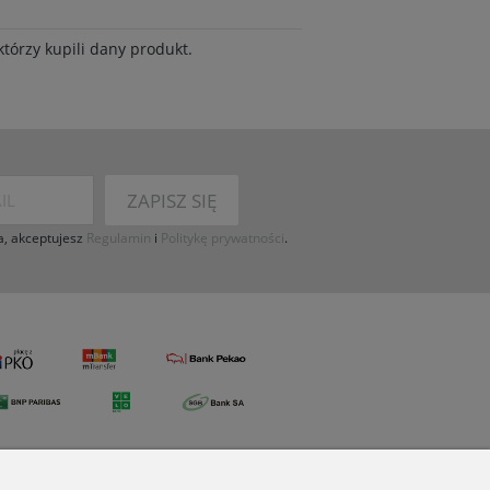
tórzy kupili dany produkt.
ZAPISZ SIĘ
a, akceptujesz
Regulamin
i
Politykę prywatności
.