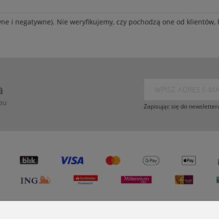
ne i negatywne). Nie weryfikujemy, czy pochodzą one od klientów, k
a
pu
Zapisując się do newsletter