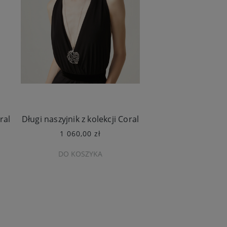
ral
Długi naszyjnik z kolekcji Coral
Obrączka srebrn
1 060,00 zł
750,00 zł
DO KOSZYKA
DO KOSZY