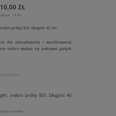
810,00 ZŁ
yłka w:
14 dni
, srebro próby 925. Długość 45 cm.
orza dla zdecydowanej i wyrafinowanej
ynne srebro wydaje się pokrywać gałązki
O KOSZYKA
Light, srebro próby 925. Długość 45
apytaj o produkt