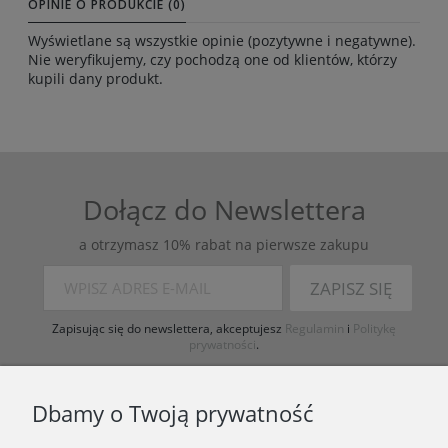
OPINIE O PRODUKCIE (0)
Wyświetlane są wszystkie opinie (pozytywne i negatywne).
Nie weryfikujemy, czy pochodzą one od klientów, którzy
kupili dany produkt.
Dołącz do Newslettera
a otrzymasz 10% rabat na pierwsze zakupu
ZAPISZ SIĘ
Zapisując się do newslettera, akceptujesz
Regulamin
i
Politykę
prywatności
.
Dbamy o Twoją prywatność