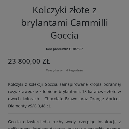
Kolczyki złote z
brylantami Cammilli
Goccia
Kod produktu:
GOR2822
23 800,00 ZŁ
Wysyłka w:
4 tygodnie
Kolczyki z kolekcji Goccia, zainspirowane kroplą porannej
rosy, krawędzie zdobione brylantami, 18-karatowe złoto w
dwóch kolorach - Chocolate Brown oraz Orange Apricot.
Diamenty VS/G 0,48 ct.
Goccia odzwierciedla ruchy wody, czerpiąc inspirację z
delikatnego, letniego deszczu, tworząc eleganckie, płynne,