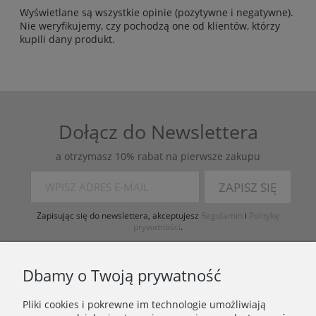
Wyświetlane są wszystkie opinie (pozytywne i negatywne).
Nie weryfikujemy, czy pochodzą one od klientów, którzy
kupili dany produkt.
Dołącz do Newslettera
a otrzymasz 10% rabat na pierwsze zakupu
ZAPISZ SIĘ
Zapisując się do newslettera, akceptujesz
Regulamin
i
Politykę
prywatności
.
Dbamy o Twoją prywatność
Pliki cookies i pokrewne im technologie umożliwiają