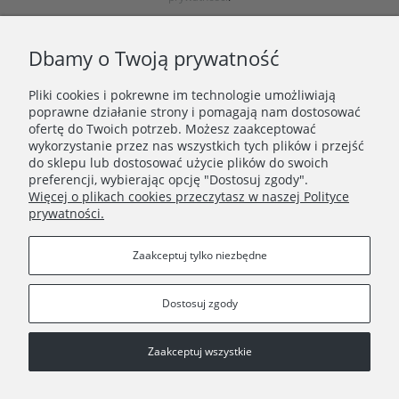
Dbamy o Twoją prywatność
Pliki cookies i pokrewne im technologie umożliwiają
poprawne działanie strony i pomagają nam dostosować
ofertę do Twoich potrzeb. Możesz zaakceptować
wykorzystanie przez nas wszystkich tych plików i przejść
ZAKUPY
do sklepu lub dostosować użycie plików do swoich
preferencji, wybierając opcję "Dostosuj zgody".
Więcej o plikach cookies przeczytasz w naszej Polityce
PORADNIK
prywatności.
INFORMACJE
Zaakceptuj tylko niezbędne
Dostosuj zgody
Zaakceptuj wszystkie
Copyright © 2021 Wielocha