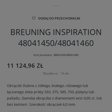
DODAJ DO PRZECHOWALNI
BREUNING INSPIRATION
48041450/48041460
Kod produktu:
48041450/48041460
11 124,96 ZŁ
Wysyłka w:
14 dni
Obrączki ślubne z żółtego, białego, różowego lub
łączonego złota próby 333, 375, 585, 750, platyny lub
palladu. Damska obrączka z diamentami w/si 0,05 ct. lub
bez kamieni. Szerokość obrączek 6,0 mm.