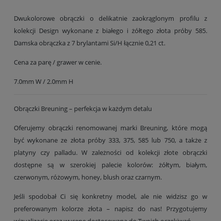
Dwukolorowe obrączki o delikatnie zaokrąglonym profilu z
kolekcji Design wykonane z białego i żółtego złota próby 585.
Damska obrączka z 7 brylantami Si/H łącznie 0,21 ct.
Cena za parę / grawer w cenie.
7.0mm W / 2.0mm H
Obrączki Breuning – perfekcja w każdym detalu
Oferujemy obrączki renomowanej marki Breuning, które mogą
być wykonane ze złota próby 333, 375, 585 lub 750, a także z
platyny czy palladu. W zależności od kolekcji złote obrączki
dostępne są w szerokiej palecie kolorów: żółtym, białym,
czerwonym, różowym, honey, blush oraz czarnym.
Jeśli spodobał Ci się konkretny model, ale nie widzisz go w
preferowanym kolorze złota – napisz do nas! Przygotujemy
wizualizację oraz wycenę dostosowaną do Twoich oczekiwań.