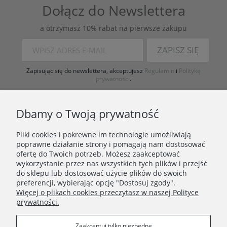
Dołącz do Newslettera
a otrzymasz 10% rabat na pierwsze zakupu
ZAPISZ SIĘ
Zapisując się do newslettera, akceptujesz
Regulamin
i
Politykę
prywatności
.
Dbamy o Twoją prywatność
Pliki cookies i pokrewne im technologie umożliwiają
poprawne działanie strony i pomagają nam dostosować
ofertę do Twoich potrzeb. Możesz zaakceptować
wykorzystanie przez nas wszystkich tych plików i przejść
ZAKUPY
do sklepu lub dostosować użycie plików do swoich
preferencji, wybierając opcję "Dostosuj zgody".
Więcej o plikach cookies przeczytasz w naszej Polityce
PORADNIK
prywatności.
INFORMACJE
Zaakceptuj tylko niezbędne