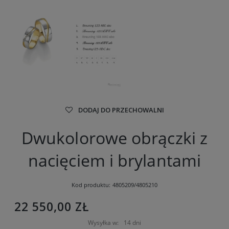
DODAJ DO PRZECHOWALNI
Dwukolorowe obrączki z
nacięciem i brylantami
Kod produktu:
4805209/4805210
22 550,00 ZŁ
Wysyłka w:
14 dni