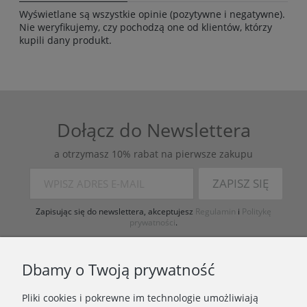
Wyświetlane są wszystkie opinie (pozytywne i negatywne).
Nie weryfikujemy, czy pochodzą one od klientów, którzy
kupili dany produkt.
Dołącz do Newslettera
a otrzymasz 10% rabat na pierwsze zakupu
ZAPISZ SIĘ
Zapisując się do newslettera, akceptujesz
Regulamin
i
Politykę
prywatności
.
Dbamy o Twoją prywatność
Pliki cookies i pokrewne im technologie umożliwiają