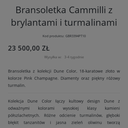
Bransoletka Cammilli z
brylantami i turmalinami
Kod produktu:
GBR3394PT10
23 500,00 ZŁ
Wysyłka w:
3-4 tygodnie
Bransoletka z kolekcji Dune Color, 18-karatowe złoto w
kolorze Pink Champagne. Diamenty oraz piękny różowy
turmalin.
Kolekcja Dune Color łączy kultowy design Dune z
odważnymi kolorami wysokiej klasy kamieni
półszlachetnych. Różne odcienie turmalinów, głęboki
błękit tanzanitów i jasna zieleń oliwinu tworzą