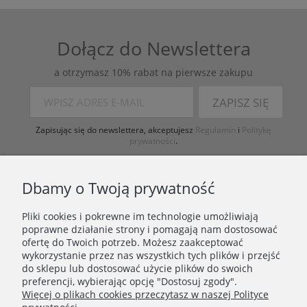
Dołącz do Newslettera
a otrzymasz 10% rabat na pierwsze zakupu
ZAPISZ SIĘ
Zapisując się do newslettera, akceptujesz
Regulamin
i
Politykę
prywatności
.
Dbamy o Twoją prywatność
Pliki cookies i pokrewne im technologie umożliwiają
poprawne działanie strony i pomagają nam dostosować
ofertę do Twoich potrzeb. Możesz zaakceptować
wykorzystanie przez nas wszystkich tych plików i przejść
ZAKUPY
do sklepu lub dostosować użycie plików do swoich
preferencji, wybierając opcję "Dostosuj zgody".
Więcej o plikach cookies przeczytasz w naszej Polityce
PORADNIK