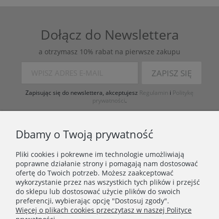
Dołącz do Newslettera
a otrzymasz 10% rabat na pierwsze zakupu
ZAPISZ SIĘ
Zapisując się do newslettera, akceptujesz
Regulamin
i
Politykę
prywatności
.
Dbamy o Twoją prywatność
Pliki cookies i pokrewne im technologie umożliwiają
poprawne działanie strony i pomagają nam dostosować
ofertę do Twoich potrzeb. Możesz zaakceptować
wykorzystanie przez nas wszystkich tych plików i przejść
ZAKUPY
do sklepu lub dostosować użycie plików do swoich
preferencji, wybierając opcję "Dostosuj zgody".
Więcej o plikach cookies przeczytasz w naszej Polityce
PORADNIK